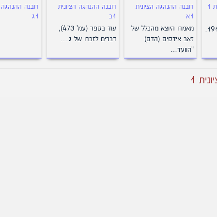
 1
רובנה ההנהגה הציונית
רובנה ההנהגה הציונית
רובנה ההנהגה ה
1א
1ב
1ג
מאמרו היוצא מהכלל של
עוד בספר (עמ' 473),
(פלג) "צעירי ציון", 1912.
זאב אידסיס (הדס)
דברים לזכרו של ג.…
"הוועד…
נית 1