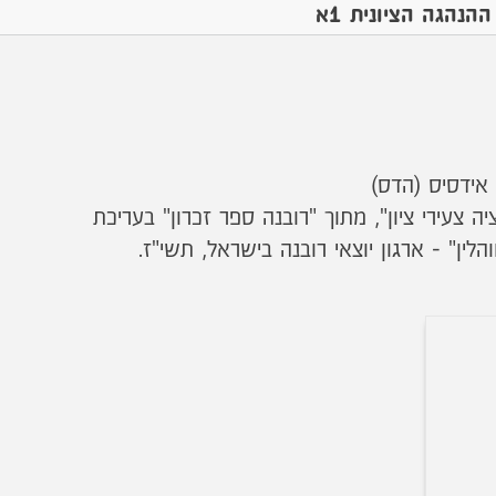
ההנהגה הציונית 1א
אידסיס (הדס)
יה צעירי ציון", מתוך "רובנה ספר זכרון" בעריכת
הלין" - ארגון יוצאי רובנה בישראל, תשי"ז.