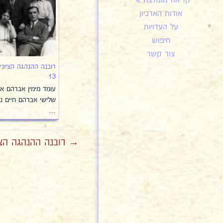
קריאה מומלצת
אודות הארכיון
על העדויות
חיפוש
צור קשר
רובנה ההנהגה הציוני
13
עומד מימין אברהם א
שלישי אברהם חיים נא
…
→ רובנה ההנהגה הציונ