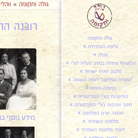
גולה ותקומה
»
ווהלין
רובנה ההנ
גולה ותקומה
גליציה המזרחית
ווהלין
הכשרות ציוניות בנתיב העליה לא"י
מלבוב לארץ ישראל
"שארית הפליטה" לאחר השואה
במפנה הימים
התישבות בא"י המנדטורית
חינוך ותרבות בא"י המנדטורית
ההגנה טרם המלחמה
מלחמת השחרור
לאחר מלחמת השחרור