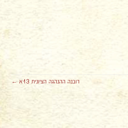
רובנה ההנהגה הציונית 13א ←