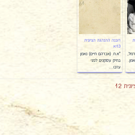
ת
רובנה ההנהגה הציונית
13א
רמל,
"א.ח. (אברהם חיים) נאמן
מן.
בחיק עסקנים לפני
עזבו…
ית 12