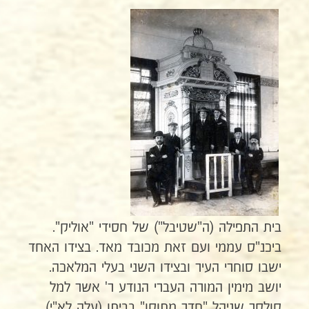
בית התפילה (ה"שטיבל") של חסידי "אוליק".
ביכנ"ס עממי ועם זאת מכובד מאד. בצידו האחד
ישבו סוחרי העיר ובצידו השני בעלי המלאכה.
יושב מימין המורה העברי הנודע ר' אשר למל
קולקר שניהל "חדר מתוקן" בביתו (עלה לא"י),