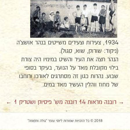
1934, צעירות וצעירים משייטים בנהר אושצ'ה
(ניקוד: שורוק, שוא, סגול).
הנהר חצה את העיר והשיט במימיו היה צורת
בילוי מקובלת מאד על הנוער, בעיקר בסופי
שבוע. נהרות כגון זה מסתרגים לאורכו ורוחבו
של מחוז ווהלין העשיר מאד במים.
→ רובנה מראות 14
רובנה מש' פיסיוק ושטריק 1 ←
2018 © כל הזכויות שמורות ליוסי עופר "גולה ותקומה"