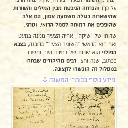
תנועת "השומר הצעיר" בעירה, אין לתמוה הרבה
על כך)
והכרתה הניבטת מבין המילים והשורות
שהישארות בגולה משמעה אסון,
הם אלה
שהופכים את דמותה לסמל הרואי, וטרגי.
שרותו של "שיקה", אחיה הצעיר ממנה במעט
ואף הוא מראשי "השומר הצעיר" ברובנה,
בצבא
הוא שרות של בחירה היות ומשכו
הפולני
ככתוב, שנה וחצי.
רבים מהיהודים שבחרו
במסלול זה הוכשרו לקצונה.