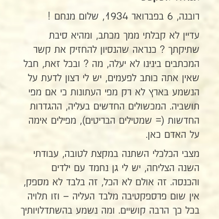
רובנה, 6 בפברואר 1934, שלום מנחם !
עדיין לא קבלתי ממך מכתב, ומהיא סיבת
שתיקתך ? כנראה שהנסיון להחזיק את קשר
המכתבים בינינו לא יעלה, מה ? ובכל זאת, חבל
שאין אתה כותב לפעמים, יש לי רצון לדעת על
הנשמע בארץ לא רק מפי העתונות כי אם מפי
תושביה. המכשולים החדשים בעליה, ההגדרות
החדשות (= שמטילים הבריטים), מפילים אימה
על האדם כאן.
מצבי הכלכלי השתנה במקצת לטובה, עבודתי
השנה הצליחה, יש לי גן נחמד עם ילדים
והכנסה. זה אולם לא הכל, זה בלבד לא מספק,
אין שום פרספקטיבה מלבד העליה – וזו תלויה
בכל כך הרבה קושיים. ומה נשמע בהשתדלויותיך