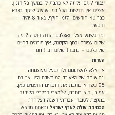
עבורי ? גם על זה לא כתבת לי במשך כל הזמן.
אצלינו אין חדשות, הכל כמו שהיה. שיקה בצבא
כבר 10 חודשים, הזמן חולף, בעוד 8 יהיה
חופשי.
ומה נשמע אצלך ואצלכם יהודה וזוסיה ? מה
שלום צפורה ובתך הקטנה, איך זורמים החיים
של כלכם – כתבו ! שלום רב ! חנה.
הערות
אין אלא להשתומם ולהתפעל מעוצמתה
ונחישותה של הצעירה המוכשרת הזו, אך בת
25 כשהיא כותבת את הדברים הרועמים כאן.
אף כי, היא כותבת, ש"מצבי הכלכלי השתנה
במקצת לטובה, עבודתי השנה הצליחה",
(כאחת מראשי
הכמיהה שלה לארץ ישראל