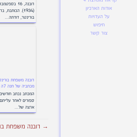
קריאה מומלצת
רובנה, 16 בספטמבר
אודות הארכיון
(1934). הכותבת, בר
על העדויות
בורינטר, דודתה…
חיפוש
צור קשר
רובנה משפחת בורינט
מכתביה של חנה 7ה
המכתב נכתב חודשים
ספורים לאחר עלייתם
ארצה של…
→ רובנה משפחת בורי