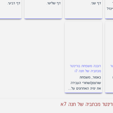
דף שני.
דף שלישי.
דף רביעי.
יינדל
ר
רובנה משפחת בורינטר
מכתביה של חנה 7ו
כאמור, משפחת
שורצמן/שחורי העבירה
את ימיה האחרונים על…
נטר מכתביה של חנה 7א