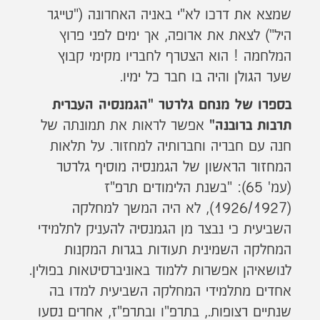
שמצא את דרכו לא"י באניה האחרונה ("טייגר
היל") לצאת את ארופה, אך ימים לפני פרוץ
המלחמה ! הוא הצטרף לחבריו מקימי קבוץ
שער הגולן והיה בו חבר כל ימיו.
בספרו של מנחם גלרטר "הגמנסיה העברית
אפשר לראות את תמונתה של
תרבות ברובנה"
חנה עם חבריה וחברותיה למחזור. על תלאות
המחזור הראשון של הגמנסיה מוסיף גלרטר
(עמ' 65): "בשנת הלימודים תרפ"ז
(1926/1927), לא היה המשך למחלקה
השביעית כי נבצר מן הגמנסיה להעניק לתלמידי
המחלקה השמינית תעודות בגרות המקנות
לנושאיהן אפשרות ללמוד באוניברסיטאות בפולין.
אחדים מתלמידי המחלקה השביעית למדו בה
שנתיים רצופות., בתרפ"ו ובתרפ"ז, אחרים נסעו