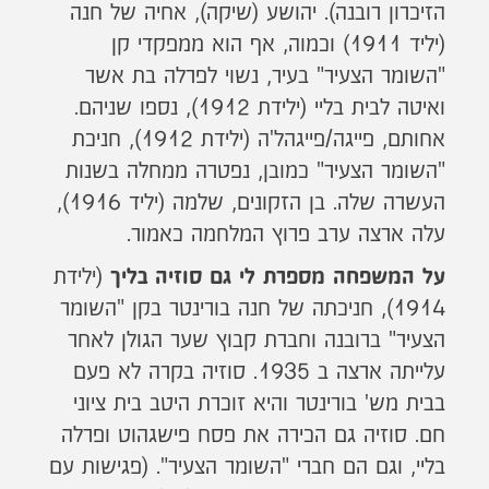
הזיכרון רובנה). יהושע (שיקה), אחיה של חנה
(יליד 1911) וכמוה, אף הוא ממפקדי קן
"השומר הצעיר" בעיר, נשוי לפרלה בת אשר
ואיטה לבית בליי (ילידת 1912), נספו שניהם.
אחותם, פייגה/פייגהל'ה (ילידת 1912), חניכת
"השומר הצעיר" כמובן, נפטרה ממחלה בשנות
העשרה שלה. בן הזקונים, שלמה (יליד 1916),
עלה ארצה ערב פרוץ המלחמה כאמור.
(ילידת
על המשפחה מספרת לי גם סוזיה בליך
1914), חניכתה של חנה בורינטר בקן "השומר
הצעיר" ברובנה וחברת קבוץ שער הגולן לאחר
עלייתה ארצה ב 1935. סוזיה בקרה לא פעם
בבית מש' בורינטר והיא זוכרת היטב בית ציוני
חם. סוזיה גם הכירה את פסח פישגהוט ופרלה
בליי, וגם הם חברי "השומר הצעיר". (פגישות עם