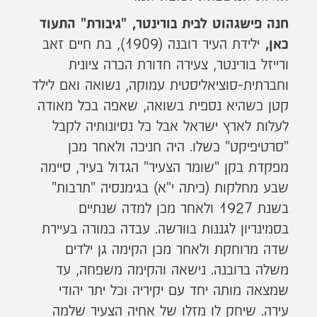
חנה פישגהוט לבית בורינטר, "גיבורת" התעוד
ילידת העיר רובנה (1909), בת חיים זאב
כאן,
ורייזל בורינטר, צעירה חדורת הכרה ציונית
וחברתית-סוציאליסטית עמוקה, נשואה ואם לילד
קטן כשהיא נספית בשואה, שאפה בכל מאודה
לעלות לארץ ישראל אבל כל נסיונותיה לקבל
"סרטיפיקט" כשלו. היה חניכה ולאחר מכן
מפקדת בקן "שומר הצעיר" הגדול בעיר, סיימה
שבע מחלקות (כיתה י"א) בגימנסיה "תרבות"
בשנת 1927 ולאחר מכן למדה שנתיים
בסמינריון לגננות בוורשה. עבדה כמורה בעיירת
שדה מרוחקת ולאחר מכן הקימה גן ילדים
משלה ברובנה. נישאה והקימה משפחה, עד
שמצאה מותה יחד עם יקיריה וכל יתר יהודי
עירה. שיחק לו מזלו של אחיה הצעיר שלמה