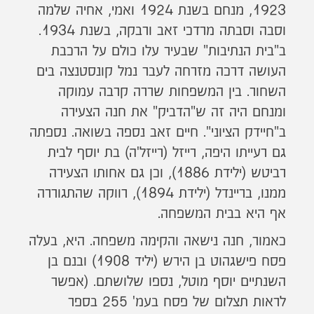
1923, מנחם בשנת 1924 ואמי, אחיה שלמה
וסבה וסבתה מרדכי זאב ורבקה, בשנת 1934.
ב"בית הנתיבות" שבעיר עלו כולם על הרכבת
העושה דרכה מזרחה לעבר נמל קונסטנצה בים
השחור. בין המשפחות שררה קרבה עמוקה
ומנחם היה זה ש"הדביק" את חנה הצעירה
ב"חיידק הציוני". חיים זאב נספה בשואה. נספתה
גם רעייתו היפה, רייזל (רייזל'ה) בת יוסף לבית
רביטש (ילידת 1886), וכן גם אחותו הצעירה
ממנו, בריינדל (ילידת 1894), רווקה שהתגוררה
אף היא בבית המשפחה.
כאמור, חנה נישאה והקימה משפחה. היא, בעלה
פסח פישגהוט בן הירש (יליד 1908) ובנם בן
השנתיים יוסף מוטל, נספו שלושתם. (אפשר
לראות תצלום של פסח בעמ' 255 בספר