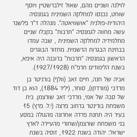
לוילנה ושניים מהם, שאול זילברשטיין ויוסף
שוחט, נכנסו למחלקה השמינית בגמנסיה
היהודית-פולנית "אושוויאטה". מנהלה ד"ר פלשנר
עשה מחווה לגמנסיה "תרבות" בקבלו שניים
מתלמידיה למחלקה השמינית , שבה עמדו
בבחינת הבגרות הרשמית. מחזור הבוגרים
הראשון בגמנסיה "תרבות" ברובנה היה איפא,
בשנת הלימודים תרפ"ח (1927/1928).
אביה של חנה, חיים זאב (וולף) בורניטר בן
מרדכי (מורדקו), סוחר, (יליד 1884), הוא בן דוד
של סבה של אמי, מרדכי זאב שורצמן. בית
משפחת בורינטר ברחוב פרצה (י.ל. פרץ) 15
בעיר היה תחנת פרדה אחרונה מהגולה במסע
בני משפחת שורצמן/שחורי מהעיירה לארץ
ישראל: יהודה בשנת 1922, זוסיה בשנת