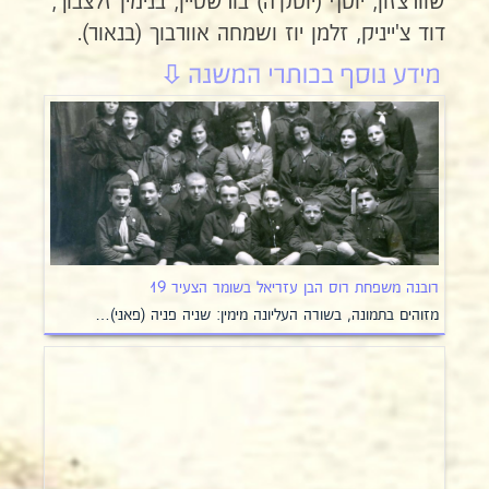
שוורצזון, יוסף (יוסק'ה) בורשטיין, בנימין זלצבוך,
דוד צ'ייניק, זלמן יוז ושמחה אוורבוך (בנאור).
רובנה משפחת רוס הבן עזריאל בשומר הצעיר 19
מזוהים בתמונה, בשורה העליונה מימין: שניה פניה (פאני)…