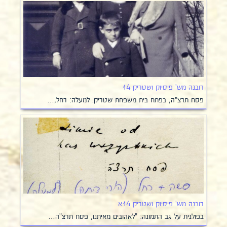
רובנה מש' פיסיוק ושטריק 14
פסח תרצ"ה, בפתח בית משפחת שטריק. למעלה: רחל,…
רובנה מש' פיסיוק ושטריק 14א
בפולנית על גב התמונה: "לאהובים מאיתנו, פסח תרצ"ה…