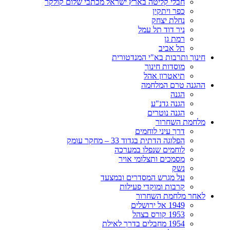
חבלי קליטה בארץ ישראל מכתבי שלום קולקר
כפר ויתקין
נחלת יצחק
ניר דוד תל עמל
רמת גן
תל אביב
חינוך ותרבות בא"י המנדטורית
מוסדות חינוך
תיאטרון אהל
ההגנה טרם המלחמה
הגנה
הגנה גדנ"ע
הגנה נוטרים
מלחמת השחרור
דרך עיני לוחמים
הפלוגה הדתית בגדוד 33 – מחקר עומק
לוחמים שנפלו במערכה
מסמכים ותצלומי אויר
נשק
על מגרש המסדרים ובמצעד
קרבות ומוקדי פעילות
לאחר מלחמת השחרור
1949 אל ירושלים
1953 קורס בצהל
1954 מחבלים בדרך לאילת