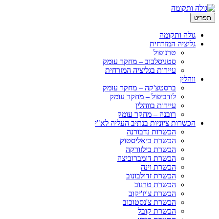
ריט
גולה ותקומה
גליציה המזרחית
טרנופול
סטניסלבוב – מחקר עומק
עיירות בגליציה המזרחית
ווהלין
ברסטצ'קה – מחקר עומק
לודביפול – מחקר עומק
עיירות בווהלין
רובנה – מחקר עומק
הכשרות ציוניות בנתיב העליה לא"י
הכשרות נדבורנה
הכשרת ביאליסטוק
הכשרת בילזורקה
הכשרת דומברוביצה
הכשרת וינה
הכשרת זדולבונוב
הכשרת טרנוב
הכשרת צ'יז'יקוב
הכשרת צ'נסטוכוב
הכשרת קובל