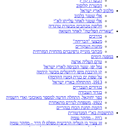
הכשרת קורץ
הכשרת קלוסוב
מלבוב לארץ ישראל
אלי שטגר בלבוב
אלי שטגר לאחר עלייתו לא"י
חליפת מכתבים מבשרת טרגדיה
"שארית הפליטה" לאחר השואה
בדרכים
מבצעי "הבריחה"
מחנות העקורים
מכתבי מונייק גרפינבוים מהחזית המזרחית
במפנה הימים
טרם העליה ארצה
נמל יפו, שער הכניסה לארץ ישראל
קו הרכבת מיפו לירושלים מבשר קידמה
על שפת ים כנרת (מעין הקדמה)
1913, ההתחלה בארץ ישראל
בגדודים העבריים
בגדוד העבודה
כפר יחזקאל, התחלה חדשה למספר מאוכזבי ואדי רושמיה
1922, משפחת לנדרס מתאחדת
הקמת תחנת הכוח בנהריים
התישבות בא"י המנדטורית
ג'דה – מחקר עומק
זוג צעיר בן העליה הרביעית מפלס לו דרך – מחקר עומק