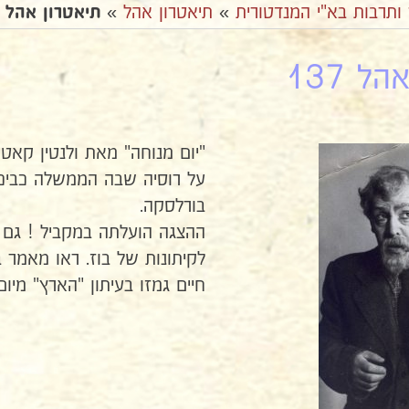
 ותרבות בא"י המנדטורית
»
תיאטרון אהל
»
תיאטרון אהל 137
ל 137
על רוסיה שבה הממשלה כביכול 
בורלסקה.
ההצגה הועלתה במקביל ! גם 
לקיתונות של בוז. ראו מאמר 
חיים גמזו בעיתון "הארץ" מיום 25 בנובמבר 949