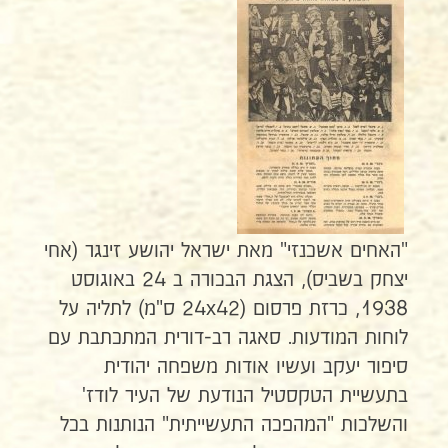
"האחים אשכנזי" מאת ישראל יהושע זינגר (אחי
יצחק בשביס), הצגת הבכורה ב 24 באוגוסט
1938, כרזת פרסום (24x42 ס"מ) לתליה על
לוחות המודעות. סאגה רב-דורית המתכתבת עם
סיפור יעקב ועשיו אודות משפחה יהודית
בתעשיית הטקסטיל הנודעת של העיר לודז'
והשלכות "המהפכה התעשייתית" הנותנות בכל