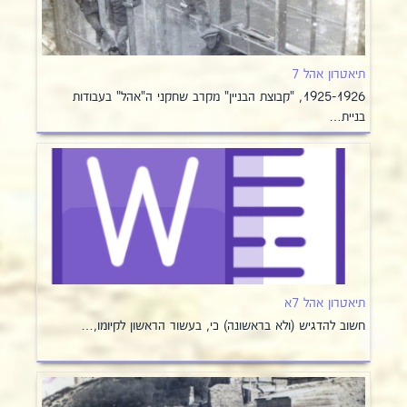
תיאטרון אהל 7
1925-1926, "קבוצת הבניין" מקרב שחקני ה"אהל" בעבודות
בניית…
תיאטרון אהל 7א
חשוב להדגיש (ולא בראשונה) כי, בעשור הראשון לקיומו,…