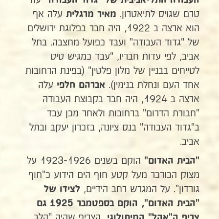
עוד
העבודה התל-אביבית של "גדוד העבודה"
טרם שגויס לתיאטרון.
עלה אף
מאיר מרגלית
הוא ארצה ב 1922, היה חבר בפלוגת ירושלים
של "גדוד העבודה" ועבד כפועל מחצבה. בתל
אביב, לפי עדות חבריו, "עבד כמגיש טיט
לטייחים בבניין של מלון פלטין" (בפינת הרחובות
אחד העם ונחלת בנימין).
עלה
אברהם חלפי
ארצה ב 1924, היה חבר בקבוצת העבודה
"חבורת הדרום" ברחובות ולאחר מכן עבד
ב"גדוד העבודה" בנס ציונה, בזכרון יעקב ובתל
אביב.
הוקם בשנים 1923-1926 על
"הבית האדום"
מצוק הכורכר מעל קטע חוף הים הידוע כ"חוף
גורדון". על המגרש רחב הידיים,
לצידו של
"הבית האדום", הוקם בספטמבר 1925 גם
הצריף שהיה "הלב
צריף ה"אהל"
המיתולוגי,