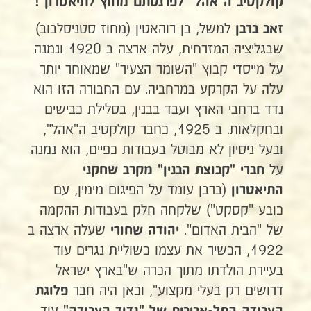
קולקטיב ה"אהל" לפרנסתם מחוץ לתיאטרון !
למשל, בן רוהאטין (מחוז סטניסלבוב)
זאב ברבן
שבגליציה המזרחית, עלה ארצה ב 1920 ונמנה
על מייסדי קבוץ "השומר הצעיר" שמאוחר יותר
עלה על הקרקע במרחביה. עם החבורה הזו הוא
נדד ברחבי הארץ ועבד בבנין, בסלילת כבישים
ובחקלאות. ב 1925, כחבר קולקטיב ה"אהל",
ובעל ניסיון לא מבוטל בעבודות כפיים, הוא נמנה
על
חברי "קבוצת הבנין" מקרב שחקני
(ברבן עומד על הפיגום מימין, עם
התיאטרון
כובע "קסקט") שלקחה חלק בעבודות ההקמה
של "הבית האדום".
שעלה ארצה ב
יהודה שחורי
1922, הכשיר את עצמו כשוליית נגרים עוד
בעיירת הולדתו מתוך הכרה ש"בארץ ישראל
דרושים רק בעלי מקצוע", וכאן היה חבר
פלוגת