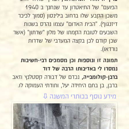
הפועם" של התיאטרון עד שנחנך ב 1940
משכן הקבע שלו ברחוב בילינסון (סמוך לכיכר
דיזנגוף). "הבית האדום" עצמו נהרס בשנות
השבעים לטובת הקמתו של מלון "שרתון" (אשר
שכן קודם לכן בקצה המערבי של שדרות
נורדאו).
תמונה זו ונוספות וכן מסמכים רבי-חשיבות
נמסרו לי באדיבותו הרבה של דוד
נכדם של דבורה קסטלנץ וזאב
ברבן-קולומבייה,
ברבן, בן בתם היחידה יעל, ותודתי העמוקה לו.