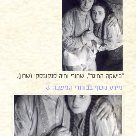
"פישקה החיגר", שחורי וחיה סנקובסקי (שרון).