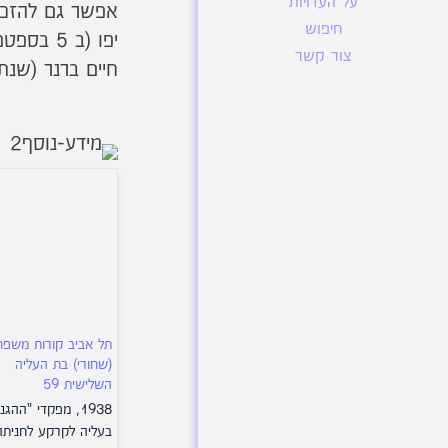
על העדויות
אפשר גם להזכי
חיפוש
צור קשר
חיים ברנר (שנת
תל אביב קורות משפח
(שחורי) בת העליה
השלישית 59
1938, מפקדי "ההגנ
בעליה לקרקע לחניתה