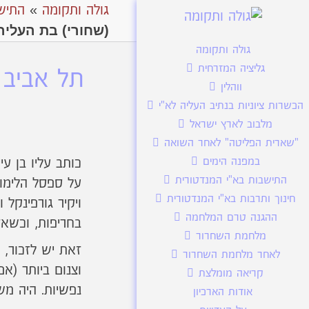
גולה ותקומה
»
התיש
(שחורי) בת העליה ה
גולה ותקומה
גליציה המזרחית
תל אביב 
ווהלין
הכשרות ציוניות בנתיב העליה לא"י
מלבוב לארץ ישראל
"שארית הפליטה" לאחר השואה
במפנה הימים
התישבות בא"י המנדטורית
על ספסל הלימוד
חינוך ותרבות בא"י המנדטורית
ויקיר גורפינקל 
ההגנה טרם המלחמה
בחריפות, וכשאזה
מלחמת השחרור
זאת יש לזכור, 
לאחר מלחמת השחרור
קריאה מומלצת
נפשיות. היה מש
אודות הארכיון