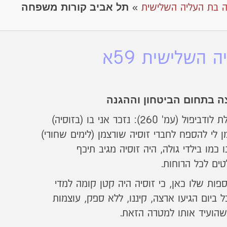
תל אביב קורות משפחה
 בת העליה השלישית
»
השלישית 59א
ה בתחום הביטחון וההגנה
כותב עליו בן עיירתו, ניצול השואה, יהודה (לייביש) רבר, בספר הזיכרון לקהילת לודביפול (עמ' 260): נזכר אני בו (בזוסיה)
 לי להספח לחברי זוסיה שורצמן (לימים שחורי)
 כמו בילדי גולה, היה זוסיה מגיב תיכף
טים לכל הרוחות.
ות שלו כאן, כי זוסיה היה קטן קומה למדי
ם יפה תואר !). אולם, באותו נער "גלותי", בן 17 בסך הכל ביום הגיעו ארצה, קיננו, ללא ספק, עוצמות
 שהועיד אותו למטרה הזאת.