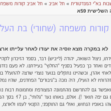
בות בא"י המנדטורית
»
תל אביב
»
תל אביב קורות משפחה
שלישית 59א
קורות משפחה (שחורי) בת העליה 
לא במקרה מצא זוסיה את יעודו לאחר עלייתו ארצ
ים ואחר כך כפעיל בסניף "החלוץ" בעיירתנו. לא פעם נזדמן
ולאחי אהרן, וכשהיינו נתקלים בנוער נוצרי שרצה להתעלל בנו
רותיו לא הועילו, היה מכה ב"גיבורים" הפחדנים, שהיו נמל
ואפשר גם להתרשם מהתמונה המצורפת ומתמונות רבות נוספ
וצנום ביותר (אם ג
הו באופיו הנחוש, ואולי גם התוקפני, הקנאי לעמו ולארצו,