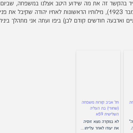
ר בהקשר זה את מה שידוע היטב אצלנו במשפחה, שביום יר
יפו (ב 5 בספטמבר 1923), מילותיו הראשונות לאחיו יהודה שק
יים וארבעה חודשים קודם לכן) ביפו ועתה אני מתהלך ביניה
ה
תל אביב קורות משפחה
(שחורי) בת העליה
השלישית 59א
ה"
לא במקרה מצא זוסיה
.
את יעודו לאחר עלייתו…