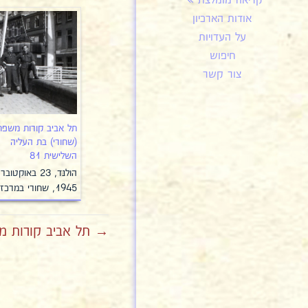
קריאה מומלצת
אודות הארכיון
על העדויות
חיפוש
צור קשר
תל אביב קורות משפח
(שחורי) בת העליה
השלישית 81
הולנד, 23 באוקטובר
1945, שחורי במרכז.
→ תל אביב קורות מש