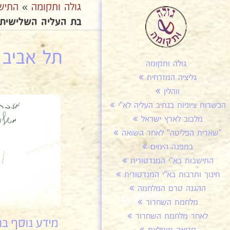
גולה ותקומה
»
התיש
בת העליה השלישית 81א
תל אביב 
גולה ותקומה
גליציה המזרחית
ווהלין
הכשרות ציוניות בנתיב העליה לא"י
מלבוב לארץ ישראל
"שארית הפליטה" לאחר השואה
במפנה הימים
התישבות בא"י המנדטורית
חינוך ותרבות בא"י המנדטורית
ההגנה טרם המלחמה
מלחמת השחרור
לאחר מלחמת השחרור