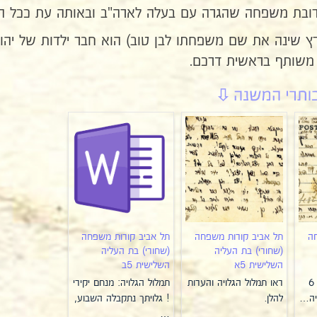
קרובת משפחה שהגרה עם בעלה לארה"ב ובאותה עת ככל הנר
 שינה את שם משפחתו לבן טוב) הוא חבר ילדות של יהודה
 משותף בראשית דרכם.
ה
תל אביב קורות משפחה
תל אביב קורות משפחה
(שחורי) בת העליה
(שחורי) בת העליה
השלישית 5א
השלישית 5ב
י"ד תשרי תרפ"ג הוא 6
ראו תמלול הגלויה והערות
תמלול הגלויה: מנחם יקירי
להלן.
! גלויתך נתקבלה השבוע,
…