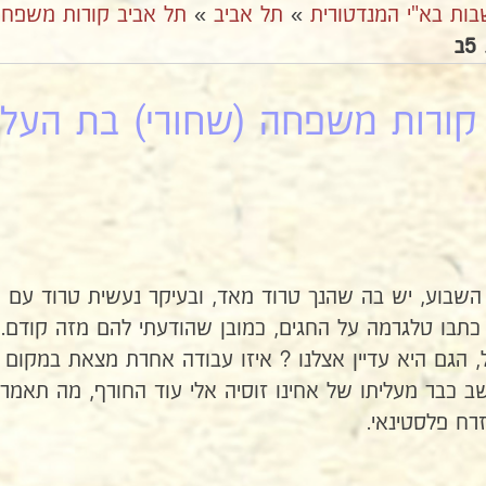
בות בא"י המנדטורית
»
תל אביב
»
תל אביב קורות משפחה
קורות משפחה (שחורי) בת העליה
השבוע, יש בה שהנך טרוד מאד, ובעיקר נעשית טרוד עם ה
 כתבו טלגרמה על החגים, כמובן שהודעתי להם מזה קודם. א
דל, הגם היא עדיין אצלנו ? איזו עבודה אחרת מצאת במקום 
ב כבר מעליתו של אחינו זוסיה אלי עוד החורף, מה תאמר א
רח פלסטינאי.