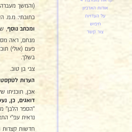
קריאה מומלצת
(והמשך מעברה 
אודות הארכיון
על העדויות
כתובתי: מ.מ. הימלפארב
חיפוש
, ש
ומכתב נוסף
צור קשר
מנחם, ראה מסיר
פעם (אולי) תוכ
בשלך.
צבי בן טוב.
הערות לטקסט:
אכן, תוכניתו ש
דואגים, כן, נע
נראית עפ"י הת
חדשות קצרות וב