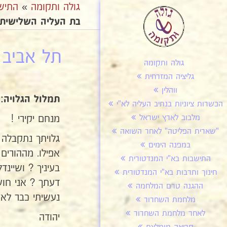
גולה ותקומה
»
התיש
בת העליה השלישית 5ב
תל אביב 
גולה ותקומה
גליציה המזרחית
ווהלין
תמלול הגלויה:
הכשרות ציוניות בנתיב העליה לא"י
מנחם יקירי !
מלבוב לארץ ישראל
"שארית הפליטה" לאחר השואה
גלויתך נתקבלה 
במפנה הימים
אפילו. מההורים
התישבות בא"י המנדטורית
בעיניך ? ושיינ
חינוך ותרבות בא"י המנדטורית
דעתך ? אני חוש
ההגנה טרם המלחמה
נעשיתי כבר לאז
מלחמת השחרור
לאחר מלחמת השחרור
יהודה