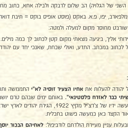
השני של הגלויה) הב שלום לרבקה ולבילה אחא, כתוב מח
, יפו, פ.א. באקס (פוסט אופיס בוקס = תיבת דואר) 20, בשביל (יהודה) שורצמן, פלסטינ
שורבט מחוסר מקום למעלה ולמטה:
ותי אליך, ביגיעה מצאתי מקום קטן לכתוב לך כמה מילים. 
ל לכתוב במכתב. התדע, ואולי שכחת, שאנכי יחד עם יהוד
ל יהודה להעלות את
התממשה ותוך
אחיו הצעיר זוסיה לא"י
באותם ימים שבהם טרם יושמו
שיתי כבר לאזרח פלסטינאי".
"הספר הלבן" מעשה ידיו של צ'רצ'יל מקיץ 
אור הקצר כאן כמעשה פשוט בתכלית.
עלות עניין מעיירת הולדתם לודביפול:
לאחיהם הבכור יוסף 