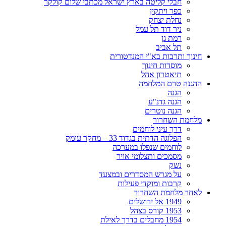
חבלי קליטה בארץ ישראל מכתבי שלום קולקר
כפר ויתקין
נחלת יצחק
ניר דוד תל עמל
רמת גן
תל אביב
חינוך ותרבות בא"י המנדטורית
מוסדות חינוך
תיאטרון אהל
ההגנה טרם המלחמה
הגנה
הגנה גדנ"ע
הגנה נוטרים
מלחמת השחרור
דרך עיני לוחמים
הפלוגה הדתית בגדוד 33 – מחקר עומק
לוחמים שנפלו במערכה
מסמכים ותצלומי אויר
נשק
על מגרש המסדרים ובמצעד
קרבות ומוקדי פעילות
לאחר מלחמת השחרור
1949 אל ירושלים
1953 קורס בצהל
1954 מחבלים בדרך לאילת