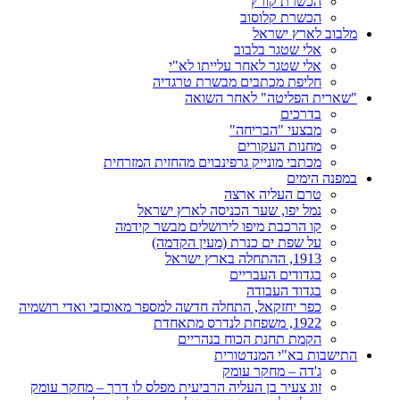
הכשרת קורץ
הכשרת קלוסוב
מלבוב לארץ ישראל
אלי שטגר בלבוב
אלי שטגר לאחר עלייתו לא"י
חליפת מכתבים מבשרת טרגדיה
"שארית הפליטה" לאחר השואה
בדרכים
מבצעי "הבריחה"
מחנות העקורים
מכתבי מונייק גרפינבוים מהחזית המזרחית
במפנה הימים
טרם העליה ארצה
נמל יפו, שער הכניסה לארץ ישראל
קו הרכבת מיפו לירושלים מבשר קידמה
על שפת ים כנרת (מעין הקדמה)
1913, ההתחלה בארץ ישראל
בגדודים העבריים
בגדוד העבודה
כפר יחזקאל, התחלה חדשה למספר מאוכזבי ואדי רושמיה
1922, משפחת לנדרס מתאחדת
הקמת תחנת הכוח בנהריים
התישבות בא"י המנדטורית
ג'דה – מחקר עומק
זוג צעיר בן העליה הרביעית מפלס לו דרך – מחקר עומק