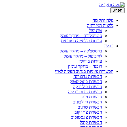
ריט
גולה ותקומה
גליציה המזרחית
טרנופול
סטניסלבוב – מחקר עומק
עיירות בגליציה המזרחית
ווהלין
ברסטצ'קה – מחקר עומק
לודביפול – מחקר עומק
עיירות בווהלין
רובנה – מחקר עומק
הכשרות ציוניות בנתיב העליה לא"י
הכשרות נדבורנה
הכשרת ביאליסטוק
הכשרת בילזורקה
הכשרת דומברוביצה
הכשרת וינה
הכשרת זדולבונוב
הכשרת טרנוב
הכשרת צ'יז'יקוב
הכשרת צ'נסטוכוב
הכשרת קובל