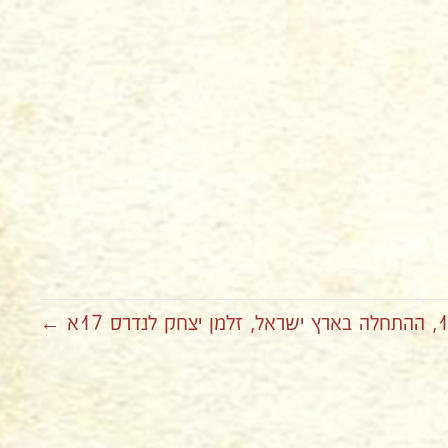
נדרס 17א ←