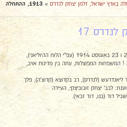
»
1913, ההתחלה
חותמות הדואר מהתאריכים 21 ו 23 באוגוסט 1914 (עפ"י הלוח ההיוליאני),
 המשפחות המפוצלות, עתה בין מדינות אויב,
 ליאנדרעש (לנדרס), רב בקרוצא (קרוצ'ה), פלך
ענת: לכב' יצחק זוכוביצקי, העיירה
יל דוד (בנו, דוד זכאי).