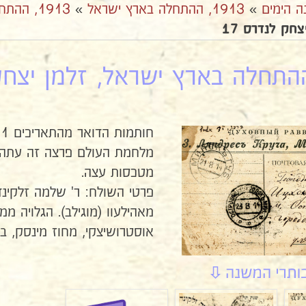
ה הימים
»
1913, ההתחלה בארץ ישראל
»
1913, ההתחלה בארץ ישראל, זלמן יצחק לנדרס
חק לנדרס 17
מלחמת העולם פרצה זה עתה !
מטכסות עצה.
פרטי השולח: ר' שלמה זלקינד
מאהילעוו (מוגילב). הגלויה ממו
אוסטרושיצקי, מחוז מינסק, בשב