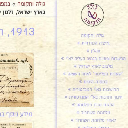
גולה ותקומה
»
במפנ
בארץ ישראל, זלמן יצ
1913, ההתחלה בארץ ישראל, זלמן יצחק לנדרס 17
גולה ותקומה
גליציה המזרחית
ווהלין
הכשרות ציוניות בנתיב העליה לא"י
מלבוב לארץ ישראל
"שארית הפליטה" לאחר השואה
במפנה הימים
התישבות בא"י המנדטורית
חינוך ותרבות בא"י המנדטורית
ההגנה טרם המלחמה
מלחמת השחרור
לאחר מלחמת השחרור