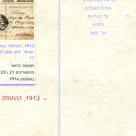
קריאה מומלצת
אודות הארכיון
על העדויות
חיפוש
צור קשר
1913, ההתחלה באר
ישראל, זלמן יצחק לנ
17
חותמות הדואר
מהתאריכים 21 ו 23
באוגוסט 1914…
→ 1913, ההתחלה בארץ ישראל, זלמן יצחק לנדרס 16א