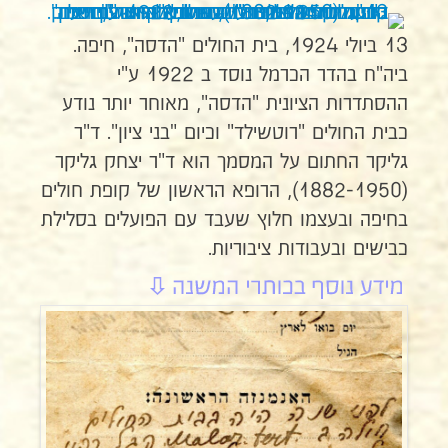
13 ביולי 1924, בית החולים "הדסה", חיפה.
ביה"ח בהדר הכרמל נוסד ב 1922 ע"י
ההסתדרות הציונית "הדסה", מאוחר יותר נודע
כבית החולים "רוטשילד" וכיום "בני ציון". ד"ר
גליקר החתום על המסמך הוא ד"ר יצחק גליקר
(1882-1950), הרופא הראשון של קופת חולים
בחיפה ובעצמו חלוץ שעבד עם הפועלים בסלילת
כבישים ובעבודות ציבוריות.