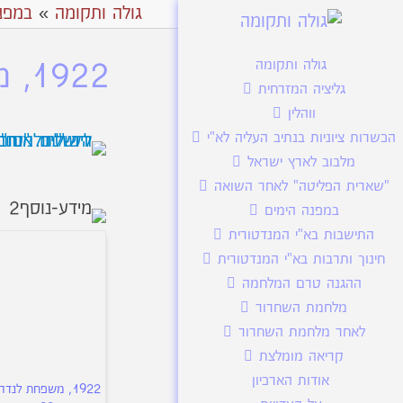
גולה ותקומה
»
במפנ
גולה ותקומה
1922, משפחת לנדרס מתאחדת 22א
גליציה המזרחית
ווהלין
הכשרות ציוניות בנתיב העליה לא"י
מלבוב לארץ ישראל
"שארית הפליטה" לאחר השואה
במפנה הימים
התישבות בא"י המנדטורית
חינוך ותרבות בא"י המנדטורית
ההגנה טרם המלחמה
מלחמת השחרור
לאחר מלחמת השחרור
קריאה מומלצת
אודות הארכיון
1922, משפחת לנדר