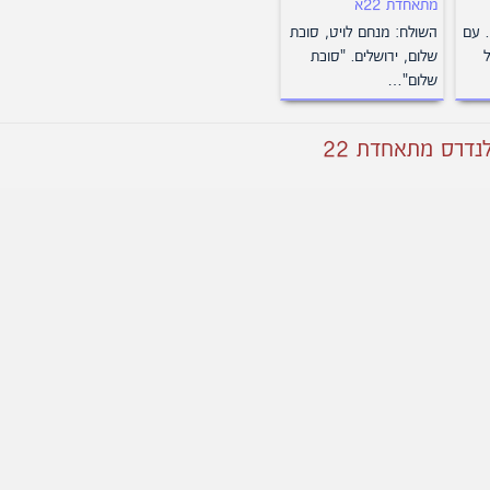
מתאחדת 22א
15 בספטמבר 1925. עם
השולח: מנחם לויט, סוכת
שלום, ירושלים. "סוכת
שלום"…