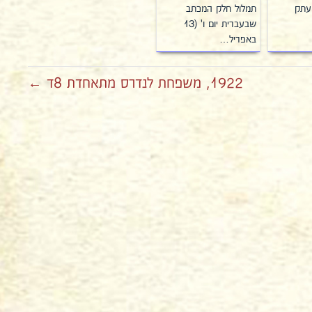
עתק
תמלול חלק המכתב
שבעברית יום ו' (13
באפריל…
1922, משפחת לנדרס מתאחדת 8ד ←