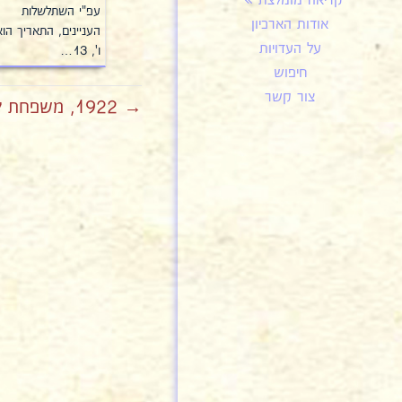
קריאה מומלצת
עפ"י השתלשלות
אודות הארכיון
העניינים, התאריך הוא
על העדויות
ו', 13…
חיפוש
צור קשר
→ 1922, משפחת לנדרס מתאחדת 8ב