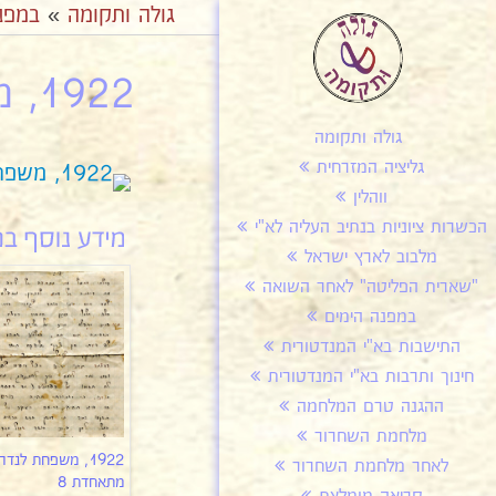
גולה ותקומה
»
במפנ
1922, משפחת לנדרס מתאחדת 8ג
גולה ותקומה
גליציה המזרחית
ווהלין
הכשרות ציוניות בנתיב העליה לא"י
מלבוב לארץ ישראל
"שארית הפליטה" לאחר השואה
במפנה הימים
התישבות בא"י המנדטורית
חינוך ותרבות בא"י המנדטורית
ההגנה טרם המלחמה
מלחמת השחרור
1922, משפחת לנדר
לאחר מלחמת השחרור
מתאחדת 8