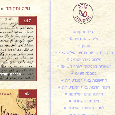
גולה ותקומה
»
117
גולה ותקומה
גליציה המזרחית
ווהלין
הכשרות ציוניות בנתיב העליה לא"י
מלבוב לארץ ישראל
"שארית הפליטה" לאחר השואה
במפנה הימים
אברהם יהודה
התישבות בא"י המנדטורית
חינוך ותרבות בא"י המנדטורית
45
ההגנה טרם המלחמה
מלחמת השחרור
לאחר מלחמת השחרור