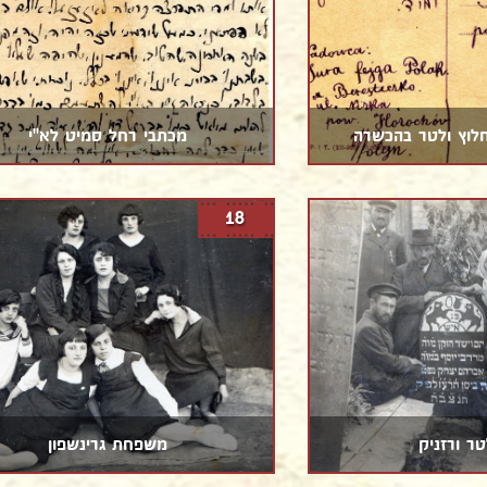
לוץ ולטר בהכשרה
מכתבי רחל סמיט לא''י
18
טר ורזניק
משפחת גרינשפון