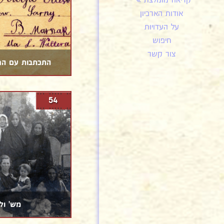
קריאה מומלצת
אודות הארכיון
על העדויות
חיפוש
צור קשר
התכתבות עם הח
54
מש' ול