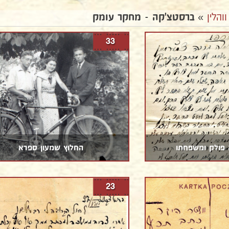
ווהלין
»
ברסטצ'קה - מחקר עומק
33
 פולק ומשפחתו
החלוץ שמעון ספרא
23