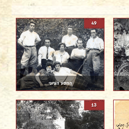
49
המסע הציוני
13