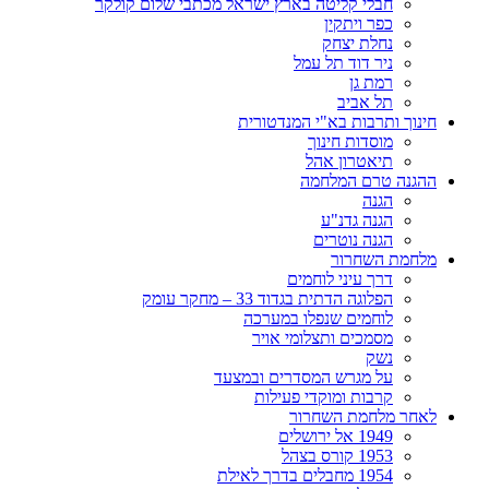
חבלי קליטה בארץ ישראל מכתבי שלום קולקר
כפר ויתקין
נחלת יצחק
ניר דוד תל עמל
רמת גן
תל אביב
חינוך ותרבות בא"י המנדטורית
מוסדות חינוך
תיאטרון אהל
ההגנה טרם המלחמה
הגנה
הגנה גדנ"ע
הגנה נוטרים
מלחמת השחרור
דרך עיני לוחמים
הפלוגה הדתית בגדוד 33 – מחקר עומק
לוחמים שנפלו במערכה
מסמכים ותצלומי אויר
נשק
על מגרש המסדרים ובמצעד
קרבות ומוקדי פעילות
לאחר מלחמת השחרור
1949 אל ירושלים
1953 קורס בצהל
1954 מחבלים בדרך לאילת