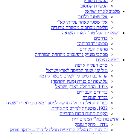
הכשרת קורץ
הכשרת קלוסוב
מלבוב לארץ ישראל
אלי שטגר בלבוב
אלי שטגר לאחר עלייתו לא"י
חליפת מכתבים מבשרת טרגדיה
"שארית הפליטה" לאחר השואה
בדרכים
מבצעי "הבריחה"
מחנות העקורים
מכתבי מונייק גרפינבוים מהחזית המזרחית
במפנה הימים
טרם העליה ארצה
נמל יפו, שער הכניסה לארץ ישראל
קו הרכבת מיפו לירושלים מבשר קידמה
על שפת ים כנרת (מעין הקדמה)
1913, ההתחלה בארץ ישראל
בגדודים העבריים
בגדוד העבודה
כפר יחזקאל, התחלה חדשה למספר מאוכזבי ואדי רושמיה
1922, משפחת לנדרס מתאחדת
הקמת תחנת הכוח בנהריים
התישבות בא"י המנדטורית
ג'דה – מחקר עומק
זוג צעיר בן העליה הרביעית מפלס לו דרך – מחקר עומק