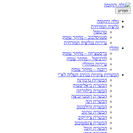
ריט
גולה ותקומה
גליציה המזרחית
טרנופול
סטניסלבוב – מחקר עומק
עיירות בגליציה המזרחית
ווהלין
ברסטצ'קה – מחקר עומק
לודביפול – מחקר עומק
עיירות בווהלין
רובנה – מחקר עומק
הכשרות ציוניות בנתיב העליה לא"י
הכשרות נדבורנה
הכשרת ביאליסטוק
הכשרת בילזורקה
הכשרת דומברוביצה
הכשרת וינה
הכשרת זדולבונוב
הכשרת טרנוב
הכשרת צ'יז'יקוב
הכשרת צ'נסטוכוב
הכשרת קובל