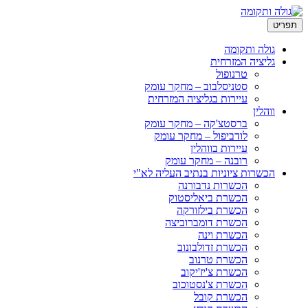
ריט
גולה ותקומה
גליציה המזרחית
טרנופול
סטניסלבוב – מחקר עומק
עיירות בגליציה המזרחית
ווהלין
ברסטצ'קה – מחקר עומק
לודביפול – מחקר עומק
עיירות בווהלין
רובנה – מחקר עומק
הכשרות ציוניות בנתיב העליה לא"י
הכשרות נדבורנה
הכשרת ביאליסטוק
הכשרת בילזורקה
הכשרת דומברוביצה
הכשרת וינה
הכשרת זדולבונוב
הכשרת טרנוב
הכשרת צ'יז'יקוב
הכשרת צ'נסטוכוב
הכשרת קובל