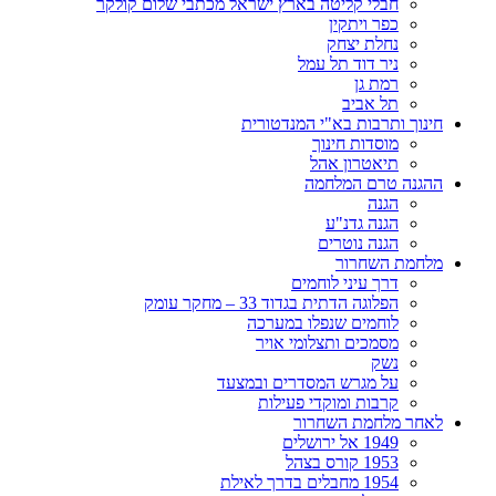
חבלי קליטה בארץ ישראל מכתבי שלום קולקר
כפר ויתקין
נחלת יצחק
ניר דוד תל עמל
רמת גן
תל אביב
חינוך ותרבות בא"י המנדטורית
מוסדות חינוך
תיאטרון אהל
ההגנה טרם המלחמה
הגנה
הגנה גדנ"ע
הגנה נוטרים
מלחמת השחרור
דרך עיני לוחמים
הפלוגה הדתית בגדוד 33 – מחקר עומק
לוחמים שנפלו במערכה
מסמכים ותצלומי אויר
נשק
על מגרש המסדרים ובמצעד
קרבות ומוקדי פעילות
לאחר מלחמת השחרור
1949 אל ירושלים
1953 קורס בצהל
1954 מחבלים בדרך לאילת