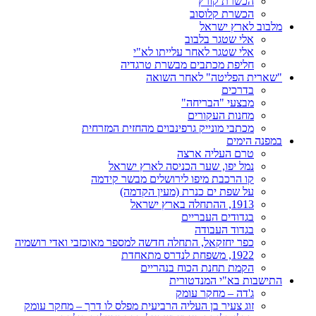
הכשרת קורץ
הכשרת קלוסוב
מלבוב לארץ ישראל
אלי שטגר בלבוב
אלי שטגר לאחר עלייתו לא"י
חליפת מכתבים מבשרת טרגדיה
"שארית הפליטה" לאחר השואה
בדרכים
מבצעי "הבריחה"
מחנות העקורים
מכתבי מונייק גרפינבוים מהחזית המזרחית
במפנה הימים
טרם העליה ארצה
נמל יפו, שער הכניסה לארץ ישראל
קו הרכבת מיפו לירושלים מבשר קידמה
על שפת ים כנרת (מעין הקדמה)
1913, ההתחלה בארץ ישראל
בגדודים העבריים
בגדוד העבודה
כפר יחזקאל, התחלה חדשה למספר מאוכזבי ואדי רושמיה
1922, משפחת לנדרס מתאחדת
הקמת תחנת הכוח בנהריים
התישבות בא"י המנדטורית
ג'דה – מחקר עומק
זוג צעיר בן העליה הרביעית מפלס לו דרך – מחקר עומק