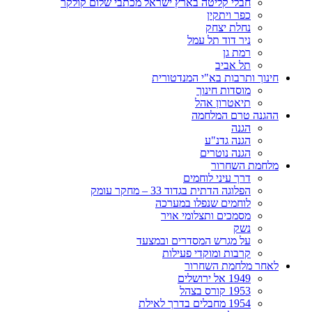
חבלי קליטה בארץ ישראל מכתבי שלום קולקר
כפר ויתקין
נחלת יצחק
ניר דוד תל עמל
רמת גן
תל אביב
חינוך ותרבות בא"י המנדטורית
מוסדות חינוך
תיאטרון אהל
ההגנה טרם המלחמה
הגנה
הגנה גדנ"ע
הגנה נוטרים
מלחמת השחרור
דרך עיני לוחמים
הפלוגה הדתית בגדוד 33 – מחקר עומק
לוחמים שנפלו במערכה
מסמכים ותצלומי אויר
נשק
על מגרש המסדרים ובמצעד
קרבות ומוקדי פעילות
לאחר מלחמת השחרור
1949 אל ירושלים
1953 קורס בצהל
1954 מחבלים בדרך לאילת