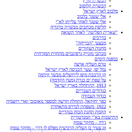
הכשרת קורץ
הכשרת קלוסוב
מלבוב לארץ ישראל
אלי שטגר בלבוב
אלי שטגר לאחר עלייתו לא"י
חליפת מכתבים מבשרת טרגדיה
"שארית הפליטה" לאחר השואה
בדרכים
מבצעי "הבריחה"
מחנות העקורים
מכתבי מונייק גרפינבוים מהחזית המזרחית
במפנה הימים
טרם העליה ארצה
נמל יפו, שער הכניסה לארץ ישראל
קו הרכבת מיפו לירושלים מבשר קידמה
על שפת ים כנרת (מעין הקדמה)
1913, ההתחלה בארץ ישראל
בגדודים העבריים
בגדוד העבודה
כפר יחזקאל, התחלה חדשה למספר מאוכזבי ואדי רושמיה
1922, משפחת לנדרס מתאחדת
הקמת תחנת הכוח בנהריים
התישבות בא"י המנדטורית
ג'דה – מחקר עומק
זוג צעיר בן העליה הרביעית מפלס לו דרך – מחקר עומק