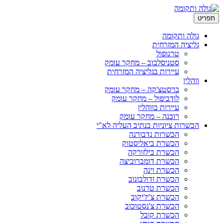
ריט
גולה ותקומה
גליציה המזרחית
טרנופול
סטניסלבוב – מחקר עומק
עיירות בגליציה המזרחית
ווהלין
ברסטצ'קה – מחקר עומק
לודביפול – מחקר עומק
עיירות בווהלין
רובנה – מחקר עומק
הכשרות ציוניות בנתיב העליה לא"י
הכשרות נדבורנה
הכשרת ביאליסטוק
הכשרת בילזורקה
הכשרת דומברוביצה
הכשרת וינה
הכשרת זדולבונוב
הכשרת טרנוב
הכשרת צ'יז'יקוב
הכשרת צ'נסטוכוב
הכשרת קובל