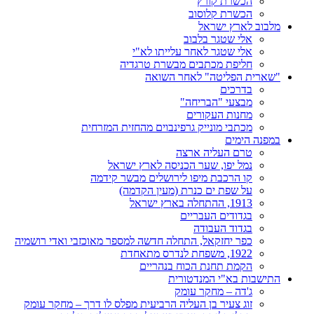
הכשרת קורץ
הכשרת קלוסוב
מלבוב לארץ ישראל
אלי שטגר בלבוב
אלי שטגר לאחר עלייתו לא"י
חליפת מכתבים מבשרת טרגדיה
"שארית הפליטה" לאחר השואה
בדרכים
מבצעי "הבריחה"
מחנות העקורים
מכתבי מונייק גרפינבוים מהחזית המזרחית
במפנה הימים
טרם העליה ארצה
נמל יפו, שער הכניסה לארץ ישראל
קו הרכבת מיפו לירושלים מבשר קידמה
על שפת ים כנרת (מעין הקדמה)
1913, ההתחלה בארץ ישראל
בגדודים העבריים
בגדוד העבודה
כפר יחזקאל, התחלה חדשה למספר מאוכזבי ואדי רושמיה
1922, משפחת לנדרס מתאחדת
הקמת תחנת הכוח בנהריים
התישבות בא"י המנדטורית
ג'דה – מחקר עומק
זוג צעיר בן העליה הרביעית מפלס לו דרך – מחקר עומק