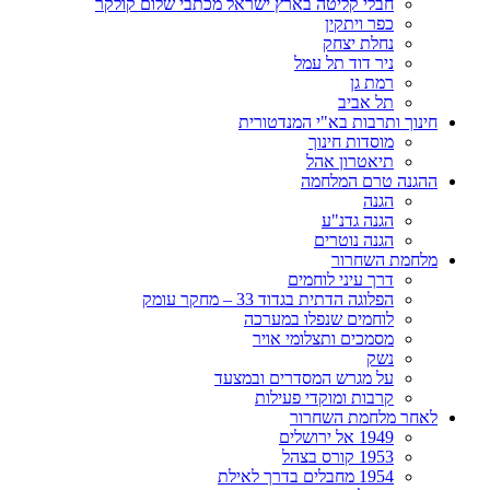
חבלי קליטה בארץ ישראל מכתבי שלום קולקר
כפר ויתקין
נחלת יצחק
ניר דוד תל עמל
רמת גן
תל אביב
חינוך ותרבות בא"י המנדטורית
מוסדות חינוך
תיאטרון אהל
ההגנה טרם המלחמה
הגנה
הגנה גדנ"ע
הגנה נוטרים
מלחמת השחרור
דרך עיני לוחמים
הפלוגה הדתית בגדוד 33 – מחקר עומק
לוחמים שנפלו במערכה
מסמכים ותצלומי אויר
נשק
על מגרש המסדרים ובמצעד
קרבות ומוקדי פעילות
לאחר מלחמת השחרור
1949 אל ירושלים
1953 קורס בצהל
1954 מחבלים בדרך לאילת