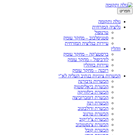
ריט
גולה ותקומה
גליציה המזרחית
טרנופול
סטניסלבוב – מחקר עומק
עיירות בגליציה המזרחית
ווהלין
ברסטצ'קה – מחקר עומק
לודביפול – מחקר עומק
עיירות בווהלין
רובנה – מחקר עומק
הכשרות ציוניות בנתיב העליה לא"י
הכשרות נדבורנה
הכשרת ביאליסטוק
הכשרת בילזורקה
הכשרת דומברוביצה
הכשרת וינה
הכשרת זדולבונוב
הכשרת טרנוב
הכשרת צ'יז'יקוב
הכשרת צ'נסטוכוב
הכשרת קובל