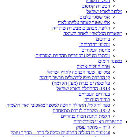
הכשרת קורץ
הכשרת קלוסוב
מלבוב לארץ ישראל
אלי שטגר בלבוב
אלי שטגר לאחר עלייתו לא"י
חליפת מכתבים מבשרת טרגדיה
"שארית הפליטה" לאחר השואה
בדרכים
מבצעי "הבריחה"
מחנות העקורים
מכתבי מונייק גרפינבוים מהחזית המזרחית
במפנה הימים
טרם העליה ארצה
נמל יפו, שער הכניסה לארץ ישראל
קו הרכבת מיפו לירושלים מבשר קידמה
על שפת ים כנרת (מעין הקדמה)
1913, ההתחלה בארץ ישראל
בגדודים העבריים
בגדוד העבודה
כפר יחזקאל, התחלה חדשה למספר מאוכזבי ואדי רושמיה
1922, משפחת לנדרס מתאחדת
הקמת תחנת הכוח בנהריים
התישבות בא"י המנדטורית
ג'דה – מחקר עומק
זוג צעיר בן העליה הרביעית מפלס לו דרך – מחקר עומק