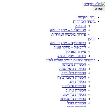
ריט
גולה ותקומה
גליציה המזרחית
טרנופול
סטניסלבוב – מחקר עומק
עיירות בגליציה המזרחית
ווהלין
ברסטצ'קה – מחקר עומק
לודביפול – מחקר עומק
עיירות בווהלין
רובנה – מחקר עומק
הכשרות ציוניות בנתיב העליה לא"י
הכשרות נדבורנה
הכשרת ביאליסטוק
הכשרת בילזורקה
הכשרת דומברוביצה
הכשרת וינה
הכשרת זדולבונוב
הכשרת טרנוב
הכשרת צ'יז'יקוב
הכשרת צ'נסטוכוב
הכשרת קובל