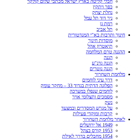
חבלי קליטה בארץ ישראל מכתבי שלום קולקר
כפר ויתקין
נחלת יצחק
ניר דוד תל עמל
רמת גן
תל אביב
חינוך ותרבות בא"י המנדטורית
מוסדות חינוך
תיאטרון אהל
ההגנה טרם המלחמה
הגנה
הגנה גדנ"ע
הגנה נוטרים
מלחמת השחרור
דרך עיני לוחמים
הפלוגה הדתית בגדוד 33 – מחקר עומק
לוחמים שנפלו במערכה
מסמכים ותצלומי אויר
נשק
על מגרש המסדרים ובמצעד
קרבות ומוקדי פעילות
לאחר מלחמת השחרור
1949 אל ירושלים
1953 קורס בצהל
1954 מחבלים בדרך לאילת