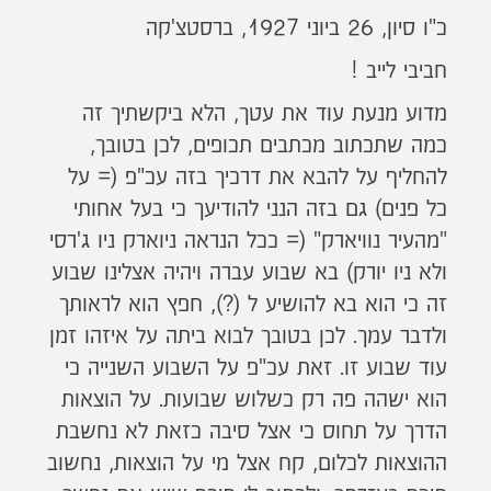
כ"ו סיון, 26 ביוני 1927, ברסטצ'קה
חביבי לייב !
מדוע מנעת עוד את עטך, הלא ביקשתיך זה
כמה שתכתוב מכתבים תכופים, לכן בטובך,
להחליף על להבא את דרכיך בזה עכ"פ (= על
כל פנים) גם בזה הנני להודיעך כי בעל אחותי
"מהעיר נוויארק" (= ככל הנראה ניוארק ניו ג'רסי
ולא ניו יורק) בא שבוע עברה ויהיה אצלינו שבוע
זה כי הוא בא להושיע ל (?), חפץ הוא לראותך
ולדבר עמך. לכן בטובך לבוא ביתה על איזהו זמן
עוד שבוע זו. זאת עכ"פ על השבוע השנייה כי
הוא ישהה פה רק כשלוש שבועות. על הוצאות
הדרך על תחוס כי אצל סיבה כזאת לא נחשבת
ההוצאות לכלום, קח אצל מי על הוצאות, נחשוב