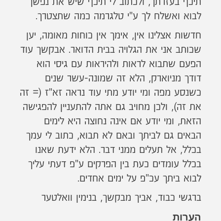
תיכף בעזרתך, ולכתוב לי תיכף שיש את נפשך
לבוא ואשלח לך ע"י טלגרמה כמה שתצטרך.
חדשות אצלינו אין, אימך אין כוחות מאומה, יען
שכותב אני את הגלויה בבית הדואר. אבקשך עוד
הפעם שתבוא לראות ולהיראות עם גיסי הוא
דודך מניוארק, הלא זה שמונה-עשר שנים
כשנסע מפה ומי יודע מתי עוד נראה זא"ז (= זה
את זה), ולכן מחויב גם אתה להתעניין להפגישה
הזאת, ומי יודע אם אינה נחוצה היא לימים
הבאים גם לביתך ובאם לא תבוא, כתוב לי עמך
בכלל, אל תעלים ממני דבר. הלא ידעת שאנו
בכלל עומדים כעת בין הפרקים ע"פ דעתי עליך
לבוא ביתך עכ"פ על ימים אחדים.
ברגשי כבוד, אביך מבקשך, בנימין וואלטער
הערות