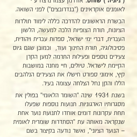
אודרמן עצמו נרצח ע"י
("ניוניה") שוחט.
לאומנים אוקראינים ("בנדרובצים") לפני השואה.
הכשרת הראשונים להדרכה כללה לימוד תולדות
הציונות, תורת הצופיות הלכה למעשה, הלשון
העברית, דברי ימי ישראל, ספרות עברית ויהודית,
פסיכולוגיה, תורת החינוך ועוד, וכמובן שגם גיוס
צעירים נוספים ופעילות התרמה למען הקרן
הקיימת לישראל. טיולים, חיי מחנה במושבות
קיץ, אימוני ספורט חישלו את הצעירים הנלהבים
הללו והקן נחל הצלחה עצומה בעיר.
בשנת 1931 שינה "השומר הלאומי" בפולין את
מסגרותיו הארגוניות. תנועות נוספות שפעלו
תחת עקרונות דומים אוחדו לתנועת נוער אחת
שנקראה מאותה עת "הסתדרות שומרית לאומית
– הנוער הציוני", ואשר נודעה בקיצור בשם