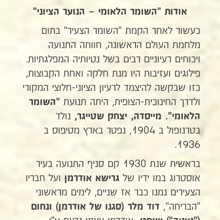
אודות "השומר הלאומי – הנוער הציוני"
כעשור לאחר הקמת "השומר הצעיר" בתום
מלחמת העולם הראשונה, חוותה התנועה
ויכוחים רעיוניים רבים בשל נטיותיה המפלגתיות.
פילוגים ועזיבות היו מנת חלקה ואחת הקבוצות,
כזו שבקשה להיצמד לרעיון הציוני-חלוצי המקורי
ולדרך החינוכית-הצופית, היתה תנועת
"השומר
נולד
הלאומי". מייסדה, יצחק שטייגר,
בטרנופול ב 1904, נפטר בארץ מטיפוס ב
1936.
בראשית שנת 1930 קם סניף התנועה בעיר
אוסטרוג במו ידיו של
ועל חבריו
גרישא אודרמן
הצעירים נמנו כבר אז שניים, לימים מראשוני
"הבריחה",
דוד מלר (סגנו של אודרמן) ונחום