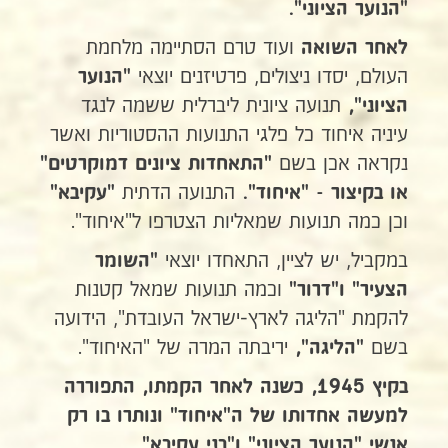
"הנוער הציוני".
ועוד טרם הסתיימה מלחמת
לאחר השואה
העולם, יסדו ניצולים, פרטיזנים יוצאי
"הנוער
תנועה ציונית ליברלית ששמה לנגד
הציוני",
עיניה איחוד כל פלגי התנועות ההסטוריות ואשר
נקראה אכן בשם
"התאחדות ציונים דמוקרטים"
התנועה הדתית
או בקיצור - "איחוד".
"עקיבא"
וכן כמה תנועות שמאליות הצטרפו ל"איחוד".
במקביל, יש לציין, התאחדו יוצאי
"השומר
וכמה תנועות שמאל קטנות
הצעיר" ו"דרור"
להקמת "הליגה לארץ-ישראל העובדת", הידועה
בשם
יריבתה המרה של "האיחוד".
"הליגה",
בקיץ 1945, כשנה לאחר הקמתו, התפוררה
למעשה אחדותו של ה"איחוד" ונותרו בו רק
אנשי "הנוער הציוני" ו"בני עקיבא".