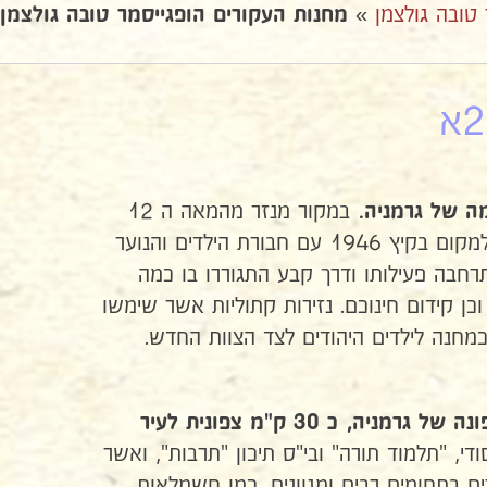
 טובה גולצמן
»
מחנות העקורים הופגייסמר טובה גולצמן
במקור מנזר מהמאה ה 12
מה של גרמניה.
אולם שימש במשך שנים רבות כבית ספר ופנימיה לילדים. כשטובה הגיעה למקום בקיץ 1946 עם חבורת הילדים והנוער
חבה פעילותו ודרך קבע התגוררו בו כמה
כן קידום חינוכם. נזירות קתוליות אשר שימשו
חנה לילדים היהודים לצד הצוות החדש.
), אזור הכיבוש האמריקאי בצפונה של גרמניה, כ 30 ק"מ צפונית לעיר
די, "תלמוד תורה" ובי"ס תיכון "תרבות", ואשר
ים בתחומים רבים ומגוונים, כמו חשמלאות