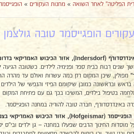
ית הפליטה" לאחר השואה
»
מחנות העקורים
»
הופגייסמר
ורים הופגייסמר טובה גולצמן 2א
נדרסדורף (
Indersdorf
), אזור הכיבוש האמריקאי בדרו
מפולין, שיכן המקום רק כמה עשרות ואולם עד מהרה התר
"
ה בראש ובראשונה כמובן שיקומם הפיזי והנפשי של הילדים ו
חמה בטיפול בילדים, המשיכו בכך גם עם פתיחת המקום כמ
 באינדרסדורף, חברה טובה להוריה במחנה הופגייסמר.
הופגייסמר (
Hofgeismar
 מוסדות החינוך הרבים שפעלו במחנה – גן ילדים ובי"ס יסו
ים ובני נוער, וכן כיתות להכשרה מקצועית למתבגרים ובוגר