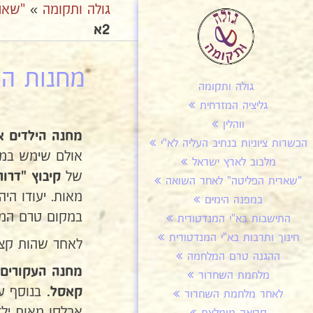
גולה ותקומה
»
"שאר
2א
מחנות העק
גולה ותקומה
גליציה המזרחית
ווהלין
מחנה הילדים אי
הכשרות ציוניות בנתיב העליה לא"י
מלבוב לארץ ישראל
של
קיבוץ "דרור
"שארית הפליטה" לאחר השואה
מאות. יעודו הי
במפנה הימים
במקום טרם המל
התישבות בא"י המנדטורית
חינוך ותרבות בא"י המנדטורית
לאחר שהות קצרה
ההגנה טרם המלחמה
מחנה העקורים 
מלחמת השחרור
בנוסף על
קאסל.
לאחר מלחמת השחרור
אכלסו מאות ילד