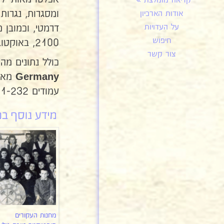
קריאה מומלצת
ומסגרות, נגרות
אודות הארכיון
על העדויות
חיפוש
2100, באוקטובר 1947 כ 1700 ובאוקטובר 1948 כ 1300. המחנה נסגר סופית בפברואר 1949.
צור קשר
כולל נתונים מ
מא
Germany
עמודים 231-232.
מחנות העקורים