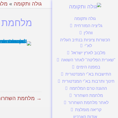
גולה ותקומה
»
מלח
גולה ותקומה
מלחמת ה
גליציה המזרחית
ווהלין
הכשרות ציוניות בנתיב העליה
לא"י
מלבוב לארץ ישראל
"שארית הפליטה" לאחר השואה
במפנה הימים
התישבות בא"י המנדטורית
חינוך ותרבות בא"י המנדטורית
ההגנה טרם המלחמה
מלחמת השחרור
→ מלחמת השחרור א
לאחר מלחמת השחרור
קריאה מומלצת
אודות הארכיון