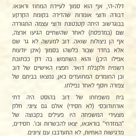
דלה-הי, אף הוא סמוך לעיירת המחוז וראנאו.
דבורה ודוצי אומרות שהדירה בקומת הקרקע
בבוגרשוב היתה קטנטונת ודוצי עצמה התגוררה
שם (במרפסת) לאחר שהשתיים הגיעו ארצה,
אף הן ניצולות שואה. דוב למעשה לא גר שם
אלא בחדר שכור כלשהו בסמוך (אינן יודעות
אפילו היכן) והוא השתמש בה רק ככתובת
רשמית ולקבלת דואר. חפציו האישיים של דוב
וכן החומרים המתועדים כאן, נמצאו בביתם של
צפורה ויוסף לאחר נפילתו.
בית משפחתו של דוב בהוסט היה דתי
אורתודוכסי (לא חסידי) אולם גם ציוני. חלק
מצעירי המשפחה היו פעילים בקבוצה של
"המזרחי" בוראנאו, יצאו להכשרות וכו'. חסידים,
מדגישות האחיות, לא התערבבו עם ציונים.