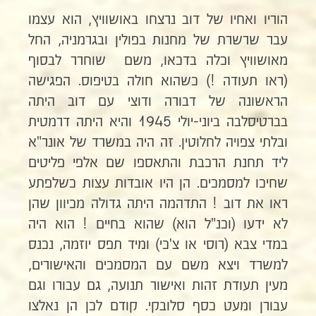
הוריו ואחיו של דוב נרצחו באושוויץ, הוא עצמו
עבר שרשרת של מחנות בפולין ובגרמניה, החל
מאושוויץ וכלה בדכאו, משם שוחרר לבסוף
(ראו תעודה !) כשהוא חולה בטיפוס. הפגישה
הראשונה של דבורה ודוצי עם דוב היתה
בברטיסלבה ביוני-יולי 1945 והיא היתה דרמטית
ובלתי צפויה לחלוטין. זה היה במשרד של אונר"א
ליד תחנת הרכבת והתאספו שם אלפי פליטים
שחיכו למסמכים. הן היו אובדות עצות כשלפתע
ראו את דוב ! התדהמה היתה גדולה מכיוון שהן
לא ידעו (וכנ"ל הוא) שהוא בחיים ! הוא היה
במדי צבא (רוסי או צ'כי) ומיד תפס יוזמה, נכנס
למשרד ויצא משם עם המסמכים והאישורים,
מעין תעודת זהות ואישור תנועה, גם עבורו וגם
עבורן ומעט כסף סלובקי. קודם לכן הן נאלצו