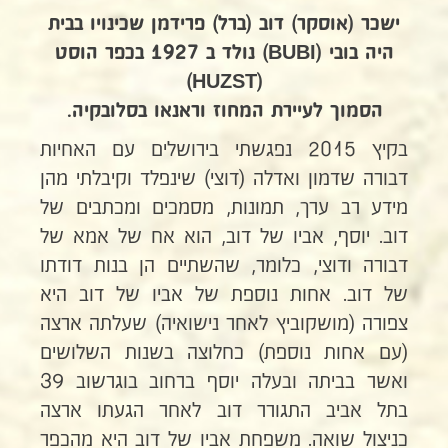
ישכר (אוסקר) דוב (ברל) פרידמן שכינויו בבית
היה בובי (BUBI) נולד ב 1927 בכפר הוסט
(HUZST)
הסמוך לעיירת המחוז וראנאו בסלובקיה.
בקיץ 2015 נפגשתי בירושלים עם האחיות
דבורה שדמון ואדלה (דוצי) שינפלד וקיבלתי מהן
מידע רב ערך, תמונות, מסמכים ומכתבים של
דוב. יוסף, אביו של דוב, הוא אח של אמא של
דבורה ודוצי, כלומר, שהשתיים הן בנות דודתו
של דוב. אחות נוספת של אביו של דוב היא
צפורה (מושקוביץ לאחר נישואיה) שעלתה ארצה
(עם אחות נוספת) כחלוצה בשנות השלושים
ואשר בביתה ובעלה יוסף ברחוב בוגרשוב 39
בתל אביב התגורר דוב לאחר הגעתו ארצה
כניצול שואה. משפחת אביו של דוב היא מהכפר