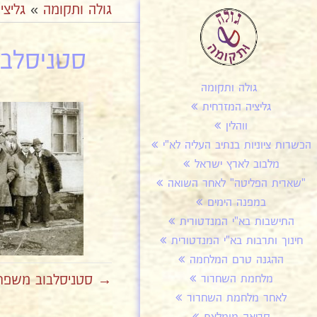
גולה ותקומה
»
גליצי
סטניסלבו
גולה ותקומה
גליציה המזרחית
ווהלין
הכשרות ציוניות בנתיב העליה לא"י
מלבוב לארץ ישראל
"שארית הפליטה" לאחר השואה
במפנה הימים
התישבות בא"י המנדטורית
חינוך ותרבות בא"י המנדטורית
ההגנה טרם המלחמה
→ סטניסלבוב משפחת 
מלחמת השחרור
לאחר מלחמת השחרור