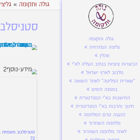
גולה ותקומה
»
גליצי
סטניסלבו
גולה ותקומה
גליציה המזרחית
ווהלין
הכשרות ציוניות בנתיב העליה לא"י
מלבוב לארץ ישראל
"שארית הפליטה" לאחר השואה
במפנה הימים
התישבות בא"י המנדטורית
חינוך ותרבות בא"י המנדטורית
ההגנה טרם המלחמה
מלחמת השחרור
לאחר מלחמת השחרור
סטניסלבוב משפחת ג
72