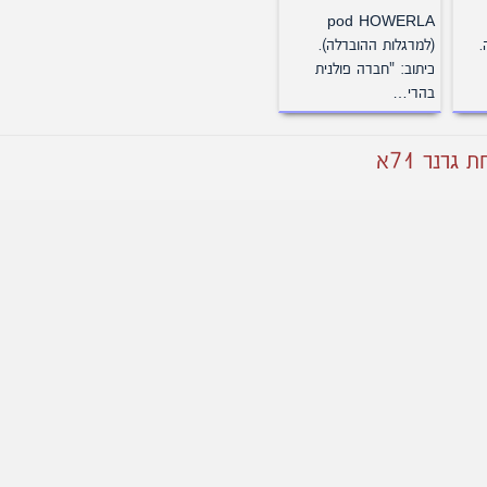
pod HOWERLA
.
(למרגלות ההוברלה).
כיתוב: "חברה פולנית
בהרי…
רנר 71א